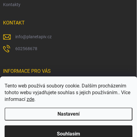
Kontakty
KONTAKT
info
@
planetapiv.cz
602568678
INFORMACE PRO VÁS
Obchodní podmínky
Tento web používá soubory cookie. Dalším procházením
tohoto webu vyjadřujete souhlas s jejich používáním.. Více
Podmínky ochrany osobních údajů
informací
zde
.
Nastavení
Copyright 2026
doboudicky.cz
. Všechna práva vyhrazena.
Souhlasím