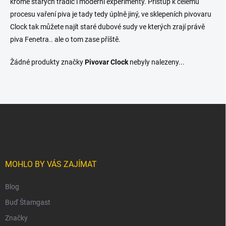
kromě starých tradic i moderní experimenty. Přístup k celému
procesu vaření piva je tady tedy úplně jiný, ve sklepeních pivovaru
Clock tak můžete najít staré dubové sudy ve kterých zrají právě
piva Fenetra.. ale o tom zase příště.
Žádné produkty značky
Pivovar Clock
nebyly nalezeny...
Z
á
p
a
t
í
MOHLO BY VÁS ZAJÍMAT
Blog
Buď Štamgast
Značky