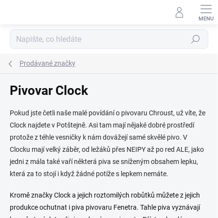
Přejít
na
obsah
Hledat
Prodávané značky
Pivovar Clock
Pokud jste četli naše malé povídání o pivovaru Chroust, už víte, že
Clock najdete v Potštejně. Asi tam mají nějaké dobré prostředí
protože z téhle vesničky k nám dovážejí samé skvělé pivo. V
Clocku mají velký záběr, od ležáků přes NEIPY až po red ALE, jako
jedni z mála také vaří některá piva se sníženým obsahem lepku,
která za to stojí i když žádné potíže s lepkem nemáte.
Kromě značky Clock a jejich roztomilých robůtků můžete z jejich
produkce ochutnat i piva pivovaru Fenetra. Tahle piva vyznávají