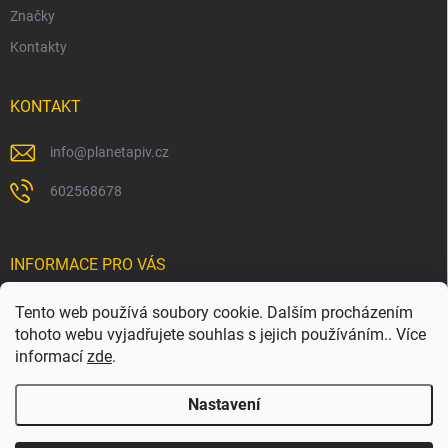
Značky
Kontakty
KONTAKT
info
@
planetapiv.cz
602568678
INFORMACE PRO VÁS
Obchodní podmínky
Tento web používá soubory cookie. Dalším procházením
tohoto webu vyjadřujete souhlas s jejich používáním.. Více
Podmínky ochrany osobních údajů
informací
zde
.
Nastavení