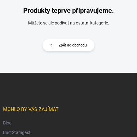
Produkty teprve připravujeme.
Můžete se ale podívat na ostatní kategorie.
Zpět do obchodu
Z
á
p
a
t
í
MOHLO BY VÁS ZAJÍMAT
Blog
Buď Štamgast