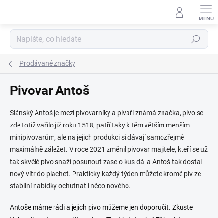
Přejít
na
obsah
Hledat
Prodávané značky
Pivovar Antoš
Slánský Antoš je mezi pivovarníky a pivaři známá značka, pivo se
zde totiž vařilo již roku 1518, patří taky k těm větším menším
minipivovarům, ale na jejich produkci si dávají samozřejmě
maximálně záležet. V roce 2021 změnil pivovar majitele, kteří se už
tak skvělé pivo snaží posunout zase o kus dál a Antoš tak dostal
nový vítr do plachet. Prakticky každý týden můžete kromě piv ze
stabilní nabídky ochutnat i něco nového.
Antoše máme rádi a jejich pivo můžeme jen doporučit. Zkuste